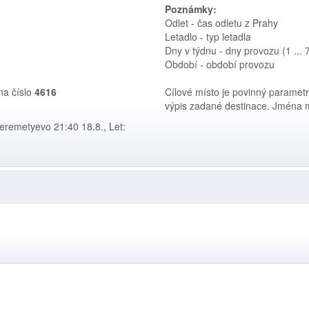
Poznámky:
Odlet - čas odletu z Prahy
Letadlo - typ letadla
Dny v týdnu - dny provozu (1 ... 7
Období - období provozu
na číslo
4616
Cílové místo je povinný parametr
výpis zadané destinace. Jména m
eremetyevo 21:40 18.8., Let: